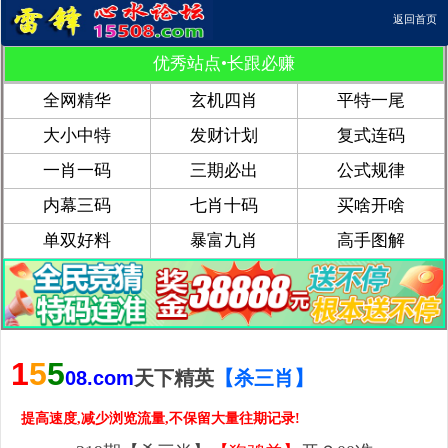
返回首页
优秀站点•长跟必赚
全网精华
玄机四肖
平特一尾
大小中特
发财计划
复式连码
一肖一码
三期必出
公式规律
内幕三码
七肖十码
买啥开啥
单双好料
暴富九肖
高手图解
1
5
5
08.com
天下精英
【杀三肖】
提高速度,减少浏览流量,不保留大量往期记录!