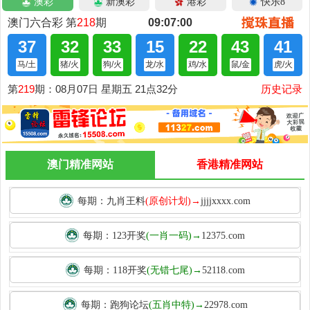
澳彩
新澳彩
港彩
快乐8
澳门精准网站
香港精准网站
每期：九肖王料
(原创计划)→
jjjjxxxx.com
每期：123开奖
(一肖一码)→
12375.com
每期：118开奖
(无错七尾)→
52118.com
每期：跑狗论坛
(五肖中特)→
22978.com