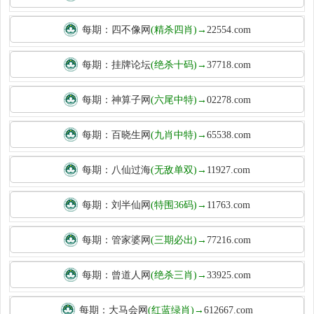
每期：四不像网
(精杀四肖)→
22554.com
每期：挂牌论坛
(绝杀十码)→
37718.com
每期：神算子网
(六尾中特)→
02278.com
每期：百晓生网
(九肖中特)→
65538.com
每期：八仙过海
(无敌单双)→
11927.com
每期：刘半仙网
(特围36码)→
11763.com
每期：管家婆网
(三期必出)→
77216.com
每期：曾道人网
(绝杀三肖)→
33925.com
每期：大马会网
(红蓝绿肖)→
612667.com