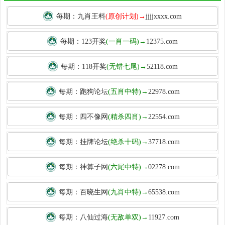
每期：九肖王料
(原创计划)→
jjjjxxxx.com
每期：123开奖
(一肖一码)→
12375.com
每期：118开奖
(无错七尾)→
52118.com
每期：跑狗论坛
(五肖中特)→
22978.com
每期：四不像网
(精杀四肖)→
22554.com
每期：挂牌论坛
(绝杀十码)→
37718.com
每期：神算子网
(六尾中特)→
02278.com
每期：百晓生网
(九肖中特)→
65538.com
每期：八仙过海
(无敌单双)→
11927.com